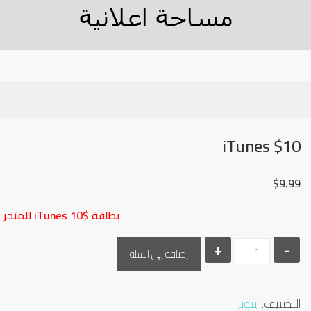
$10 iTunes
$
9.99
بطاقة iTunes 10$ للمتجر الأمريكي فقط
-
كمية
+
إضافة إلى السلة
$10
iTunes
التصنيف:
ايتونز