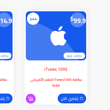
$
14.99
99.99
مميز
بطاقات ايتونز
بطاقات ا
iTunes 100$
بطاقة iTunes100$ للمتجر الأمريكي
فقط
إشتري الآن
إشتر