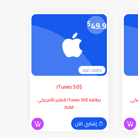
$
49.99
بطاقات ايتونز
iTunes 50$
لأمريكي
بطاقة iTunes 50$ للمتجر الأمريكي
فقط
إشتري الآن