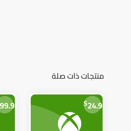
منتجات ذات صلة
$
99.99
24.99