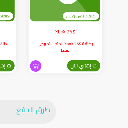
بطاقات اكس بوكس
بطاقات
XboX 25$
بطاقة XboX 25$ للمتجر الأميركي
فقط
إشتري الآن
إشتر
طرق الدفع