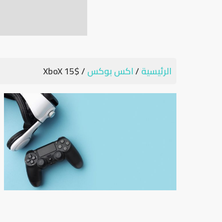
الرئيسية
/
اكس بوكس
/ XboX 15$