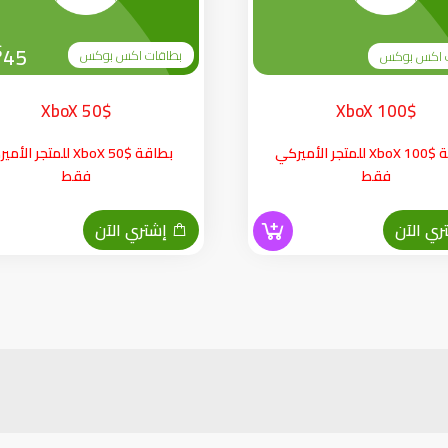
$
45
بطاقات اكس بوكس
 اكس بوكس
XboX 50$
XboX 100$
بطاقة XboX 100$ للمتجر الأميركي
بطاقة XboX 50$ للمتجر ال
فقط
فقط
ي الآن
إشتري الآن