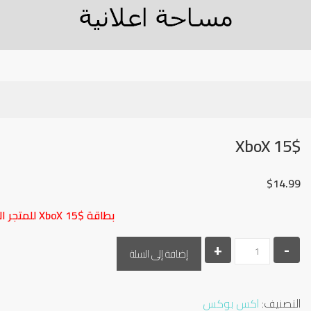
XboX 15$
$
14.99
بطاقة XboX 15$ للمتجر الأمريكي فقط
-
كمية
+
إضافة إلى السلة
XboX
15$
التصنيف:
اكس بوكس