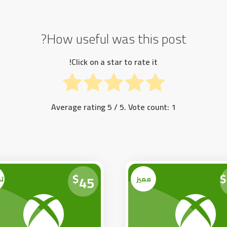
How useful was this post?
Click on a star to rate it!
Average rating
5
/ 5. Vote count:
1
$
$
45
مميز
ت