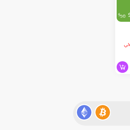
$
50
أميركي